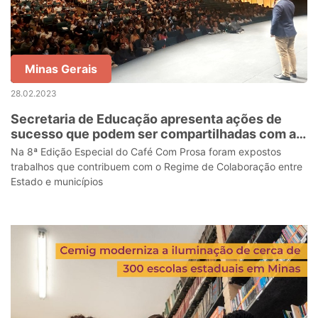
Minas Gerais
28.02.2023
Secretaria de Educação apresenta ações de
sucesso que podem ser compartilhadas com as
redes municipais
Na 8ª Edição Especial do Café Com Prosa foram expostos
trabalhos que contribuem com o Regime de Colaboração entre
Estado e municípios