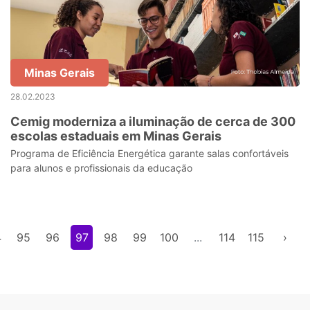
Minas Gerais
28.02.2023
Cemig moderniza a iluminação de cerca de 300
escolas estaduais em Minas Gerais
Programa de Eficiência Energética garante salas confortáveis
para alunos e profissionais da educação
4
95
96
97
98
99
100
...
114
115
›