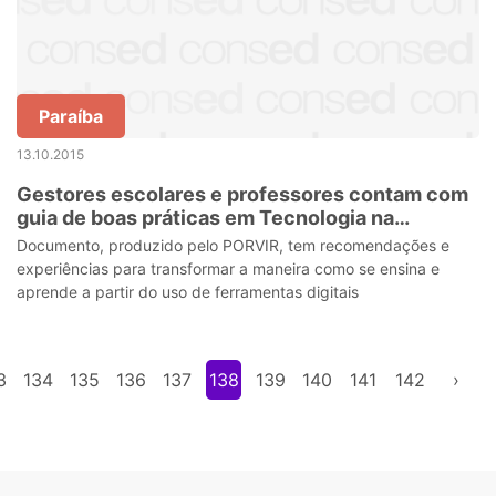
Paraíba
13.10.2015
Gestores escolares e professores contam com
guia de boas práticas em Tecnologia na
Educação
Documento, produzido pelo PORVIR, tem recomendações e
experiências para transformar a maneira como se ensina e
aprende a partir do uso de ferramentas digitais
3
134
135
136
137
138
139
140
141
142
›