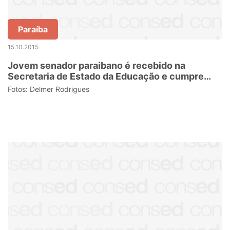
Paraíba
15.10.2015
Jovem senador paraibano é recebido na
Secretaria de Estado da Educação e cumpre
compromissos em JP
Fotos: Delmer Rodrigues