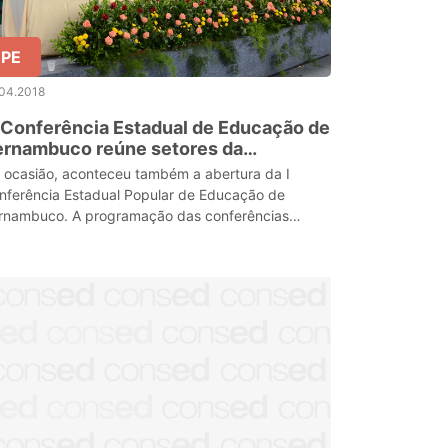
PE
.04.2018
I Conferência Estadual de Educação de
ernambuco reúne setores da
ciedade para discutir Plano Nacional
 ocasião, aconteceu também a abertura da I
e Educação
nferência Estadual Popular de Educação de
rnambuco. A programação das conferências
gue até esta quinta-feira (26)