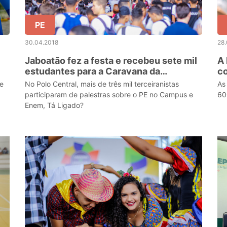
PE
30.04.2018
28
Jaboatão fez a festa e recebeu sete mil
A
estudantes para a Caravana da
c
Educação
c
e
No Polo Central, mais de três mil terceiranistas
As
participaram de palestras sobre o PE no Campus e
60
Enem, Tá Ligado?