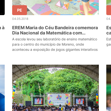
PE
04.05.2018
04
 à
EREM Maria do Céu Bandeira comemora
Es
Dia Nacional da Matemática com
c
atividades pedagógicas
In
A escola levou seu laboratório de ensino matemático
Es
para o centro do município de Moreno, onde
ga
aconteceu a exposição de jogos gigantes interativos