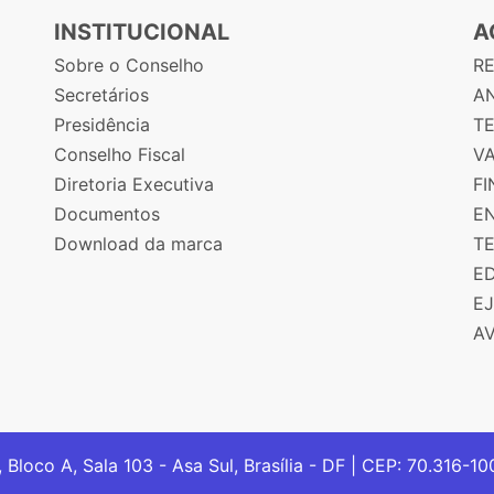
INSTITUCIONAL
A
Sobre o Conselho
R
Secretários
AN
Presidência
T
Conselho Fiscal
V
Diretoria Executiva
F
Documentos
E
Download da marca
T
E
E
A
, Bloco A, Sala 103 - Asa Sul, Brasília - DF | CEP: 70.316-1