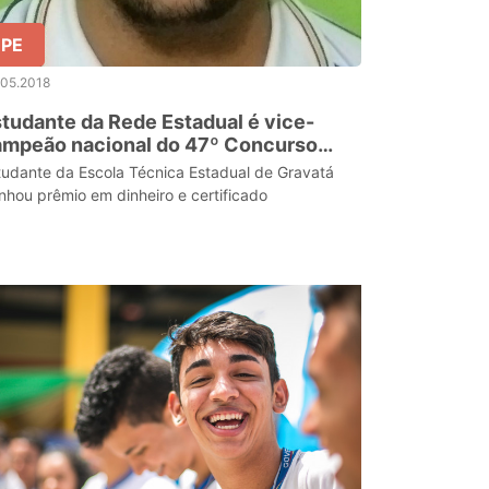
PE
.05.2018
tudante da Rede Estadual é vice-
ampeão nacional do 47º Concurso
ternacional de Redação de Cartas
tudante da Escola Técnica Estadual de Gravatá
nhou prêmio em dinheiro e certificado