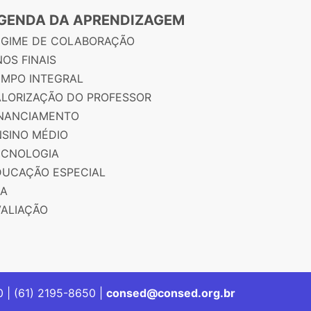
GENDA DA APRENDIZAGEM
EGIME DE COLABORAÇÃO
OS FINAIS
EMPO INTEGRAL
ALORIZAÇÃO DO PROFESSOR
INANCIAMENTO
NSINO MÉDIO
ECNOLOGIA
DUCAÇÃO ESPECIAL
JA
VALIAÇÃO
00 | (61) 2195-8650 |
consed@consed.org.br