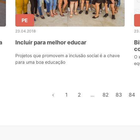
PE
23.04.2018
23
a
Incluir para melhor educar
Bi
c
Projetos que promovem a inclusão social é a chave
O 
para uma boa educação
eq
‹
1
2
...
82
83
84