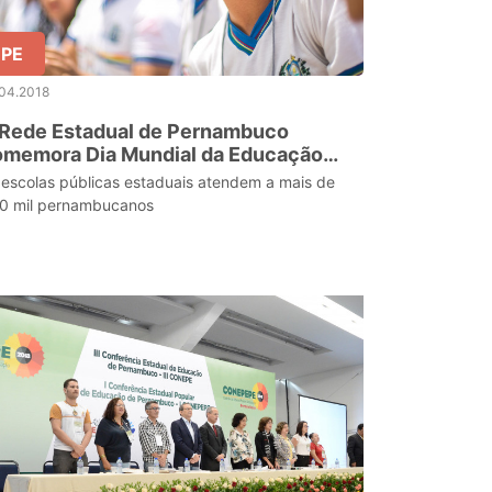
PE
.04.2018
 Rede Estadual de Pernambuco
omemora Dia Mundial da Educação
om bons resultados
 escolas públicas estaduais atendem a mais de
0 mil pernambucanos