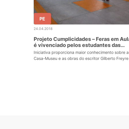
PE
24.04.2018
Projeto Cumplicidades – Feras em Aul
é vivenciado pelos estudantes das
regionais Recife Norte e Mata Sul
Iniciativa proporciona maior conhecimento sobre a
Casa-Museu e as obras do escritor Gilberto Freyre