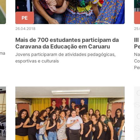
PE
26.04.2018
25
Mais de 700 estudantes participam da
II
Caravana da Educação em Caruaru
P
so
uma
Jovens participaram de atividades pedagógicas,
Na
d
esportivas e culturais
Co
Pe
se