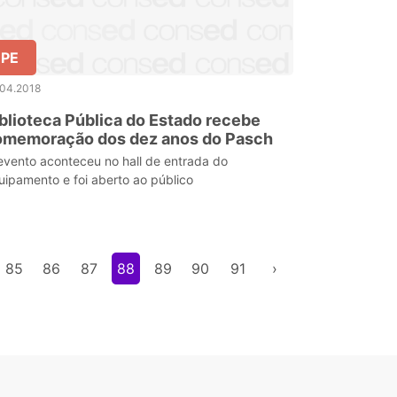
PE
.04.2018
blioteca Pública do Estado recebe
omemoração dos dez anos do Pasch
evento aconteceu no hall de entrada do
uipamento e foi aberto ao público
85
86
87
88
89
90
91
›