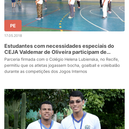
PE
17.05.2018
Estudantes com necessidades especiais do
CEJA Valdemar de Oliveira participam de
competição de jogos
Parceria firmada com o Colégio Helena Lubienska, no Recife,
permitiu que os atletas jogassem bocha, goalball e voleibalão
durante as competições dos Jogos Internos