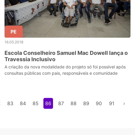
PE
16.05.2018
Escola Conselheiro Samuel Mac Dowell lança o
Travessia Inclusivo
A criação da nova modalidade do projeto só foi possível após
consultas públicas com pais, responsáveis e comunidade
2
83
84
85
86
87
88
89
90
91
›