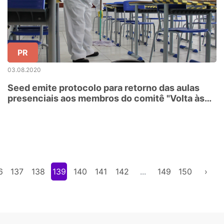
PR
03.08.2020
Seed emite protocolo para retorno das aulas
presenciais aos membros do comitê "Volta às
Aulas"
6
137
138
139
140
141
142
...
149
150
›