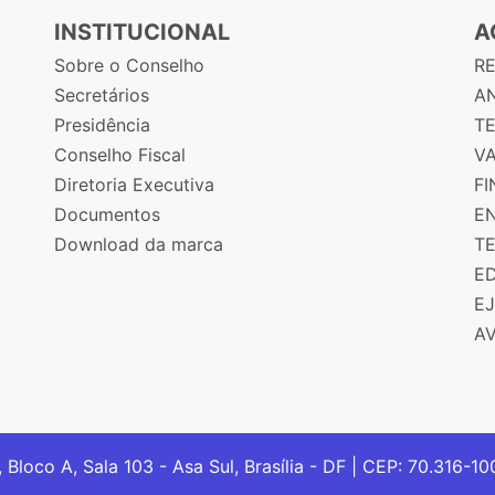
INSTITUCIONAL
A
Sobre o Conselho
R
Secretários
AN
Presidência
T
Conselho Fiscal
V
Diretoria Executiva
F
Documentos
E
Download da marca
T
E
E
A
, Bloco A, Sala 103 - Asa Sul, Brasília - DF | CEP: 70.316-1