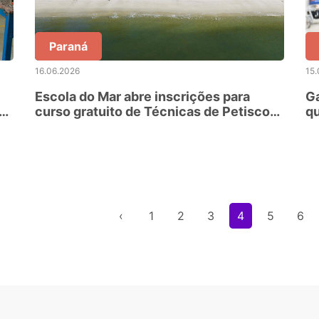
Paraná
16.06.2026
15.
Escola do Mar abre inscrições para
G
curso gratuito de Técnicas de Petiscos
qu
e Comida de Boteco
pa
‹
1
2
3
4
5
6