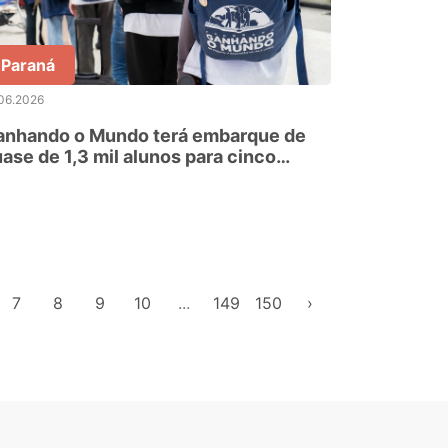
Paraná
06.2026
anhando o Mundo terá embarque de
ase de 1,3 mil alunos para cinco
íses no 2.º semestre
7
8
9
10
...
149
150
›