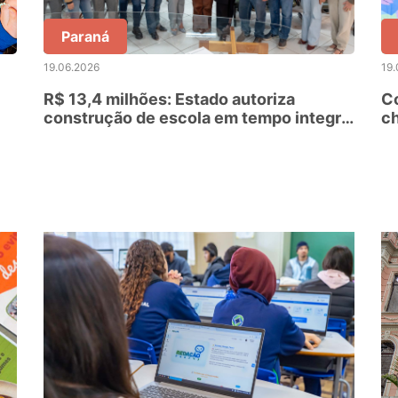
Paraná
19.06.2026
19.
R$ 13,4 milhões: Estado autoriza
Co
construção de escola em tempo integral
ch
em Telêmaco Borba
da