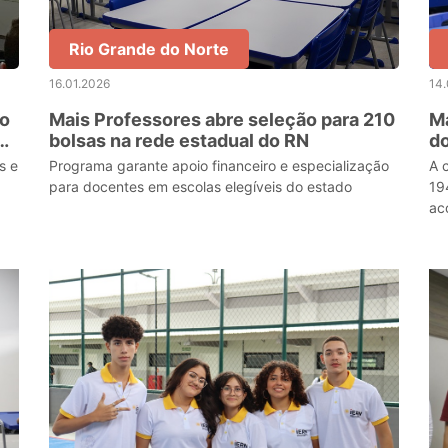
Rio Grande do Norte
16.01.2026
14.
 o
Mais Professores abre seleção para 210
Ma
da
bolsas na rede estadual do RN
do
pr
s e
Programa garante apoio financeiro e especialização
A 
es
a
para docentes em escolas elegíveis do estado
19
ac
té