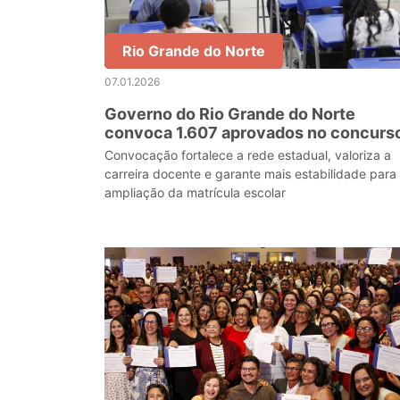
Rio Grande do Norte
07.01.2026
Governo do Rio Grande do Norte
convoca 1.607 aprovados no concurs
da Educação
Convocação fortalece a rede estadual, valoriza a
carreira docente e garante mais estabilidade para
ampliação da matrícula escolar