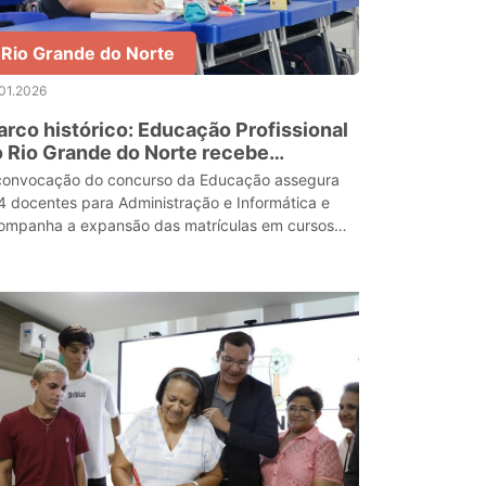
Rio Grande do Norte
01.2026
rco histórico: Educação Profissional
 Rio Grande do Norte recebe
imeiros professores efetivos da rede
convocação do concurso da Educação assegura
tadual
4 docentes para Administração e Informática e
ompanha a expansão das matrículas em cursos
cnicos no RN