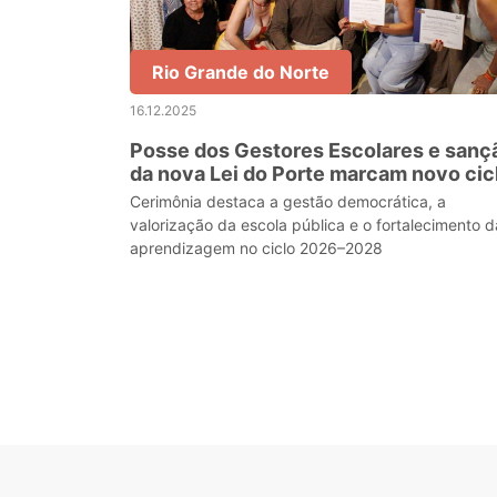
Rio Grande do Norte
16.12.2025
Posse dos Gestores Escolares e sanç
da nova Lei do Porte marcam novo cic
democrático na Educação do RN
Cerimônia destaca a gestão democrática, a
valorização da escola pública e o fortalecimento d
aprendizagem no ciclo 2026–2028