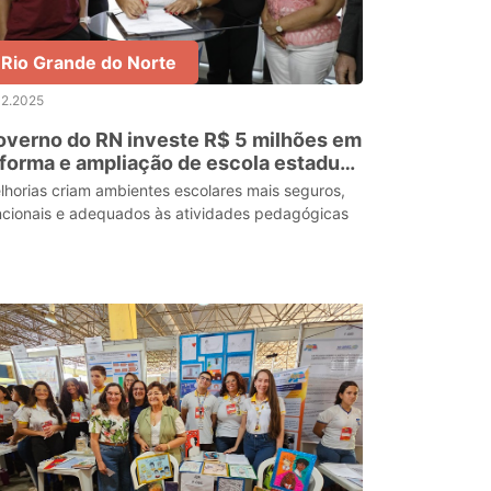
Rio Grande do Norte
12.2025
verno do RN investe R$ 5 milhões em
forma e ampliação de escola estadual
 Natal
lhorias criam ambientes escolares mais seguros,
ncionais e adequados às atividades pedagógicas