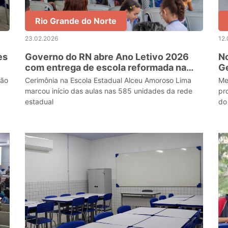
Rio Grande do Norte
23.02.2026
12.
es
Governo do RN abre Ano Letivo 2026
N
com entrega de escola reformada na
Ge
zona norte de Natal
tão
Cerimônia na Escola Estadual Alceu Amoroso Lima
Me
marcou início das aulas nas 585 unidades da rede
pr
estadual
do