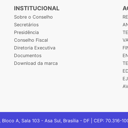
INSTITUCIONAL
A
Sobre o Conselho
R
Secretários
AN
Presidência
T
Conselho Fiscal
V
Diretoria Executiva
F
Documentos
E
Download da marca
T
E
E
A
, Bloco A, Sala 103 - Asa Sul, Brasília - DF | CEP: 70.316-1