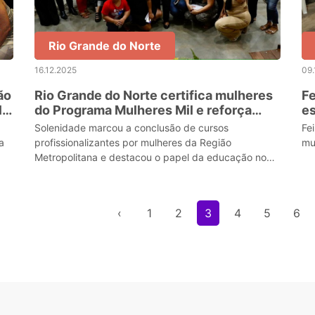
Rio Grande do Norte
16.12.2025
09.
ão
Rio Grande do Norte certifica mulheres
Fe
lo
do Programa Mulheres Mil e reforça
es
política de inclusão social
es
Solenidade marcou a conclusão de cursos
Fe
a
profissionalizantes por mulheres da Região
mu
Metropolitana e destacou o papel da educação no
enfrentamento das desigualdades
‹
1
2
3
4
5
6