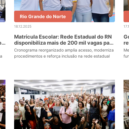
Rio Grande do Norte
18.12.2025
17.
Matrícula Escolar: Rede Estadual do RN
Go
o
disponibiliza mais de 200 mil vagas para
re
o ano letivo de 2026
em
Cronograma reorganizado amplia acesso, moderniza
Me
 a
procedimentos e reforça inclusão na rede estadual
fu