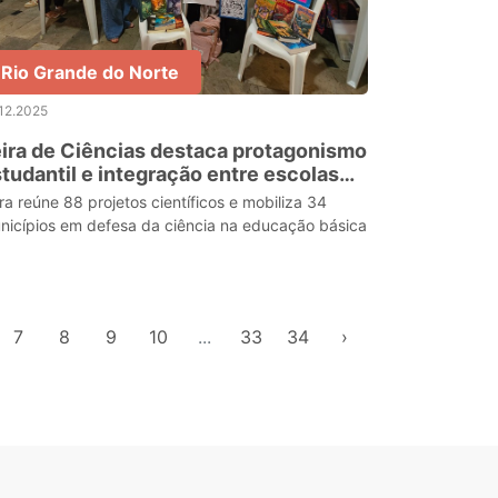
Rio Grande do Norte
12.2025
ira de Ciências destaca protagonismo
tudantil e integração entre escolas
taduais e universidade
ira reúne 88 projetos científicos e mobiliza 34
nicípios em defesa da ciência na educação básica
7
8
9
10
...
33
34
›