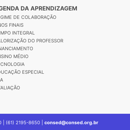
GENDA DA APRENDIZAGEM
EGIME DE COLABORAÇÃO
OS FINAIS
EMPO INTEGRAL
ALORIZAÇÃO DO PROFESSOR
INANCIAMENTO
NSINO MÉDIO
ECNOLOGIA
DUCAÇÃO ESPECIAL
JA
VALIAÇÃO
00 | (61) 2195-8650 |
consed@consed.org.br