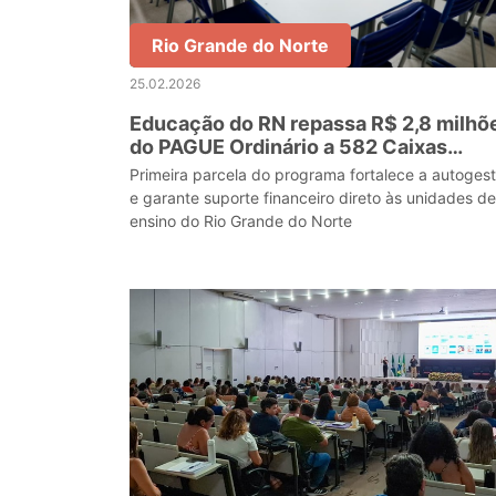
Rio Grande do Norte
25.02.2026
Educação do RN repassa R$ 2,8 milhõ
do PAGUE Ordinário a 582 Caixas
Escolares
Primeira parcela do programa fortalece a autoges
e garante suporte financeiro direto às unidades de
ensino do Rio Grande do Norte