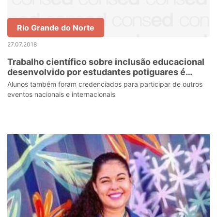
Rio Grande do Norte
27.07.2018
Trabalho científico sobre inclusão educacional
desenvolvido por estudantes potiguares é
premiado em feira internacional
Alunos também foram credenciados para participar de outros
eventos nacionais e internacionais