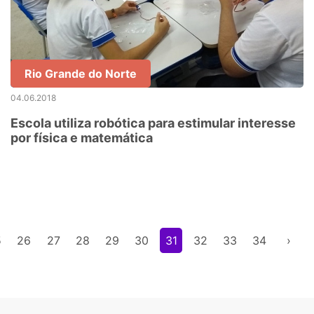
Rio Grande do Norte
04.06.2018
Escola utiliza robótica para estimular interesse
por física e matemática
5
26
27
28
29
30
31
32
33
34
›