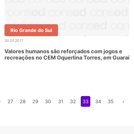
Rio Grande do Sul
30.01.2017
Valores humanos são reforçados com jogos e
recreações no CEM Oquerlina Torres, em Guaraí
6
27
28
29
30
31
32
33
34
35
›