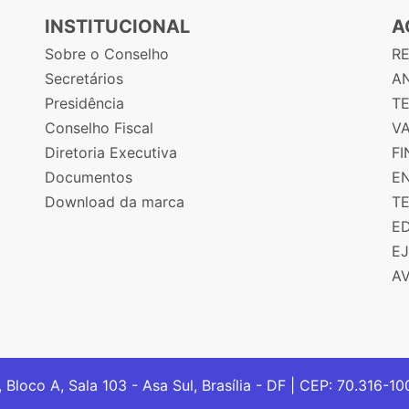
INSTITUCIONAL
A
Sobre o Conselho
R
Secretários
AN
Presidência
T
Conselho Fiscal
V
Diretoria Executiva
F
Documentos
E
Download da marca
T
E
E
A
, Bloco A, Sala 103 - Asa Sul, Brasília - DF | CEP: 70.316-1