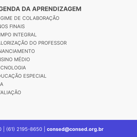
GENDA DA APRENDIZAGEM
EGIME DE COLABORAÇÃO
OS FINAIS
EMPO INTEGRAL
ALORIZAÇÃO DO PROFESSOR
INANCIAMENTO
NSINO MÉDIO
ECNOLOGIA
DUCAÇÃO ESPECIAL
JA
VALIAÇÃO
00 | (61) 2195-8650 |
consed@consed.org.br