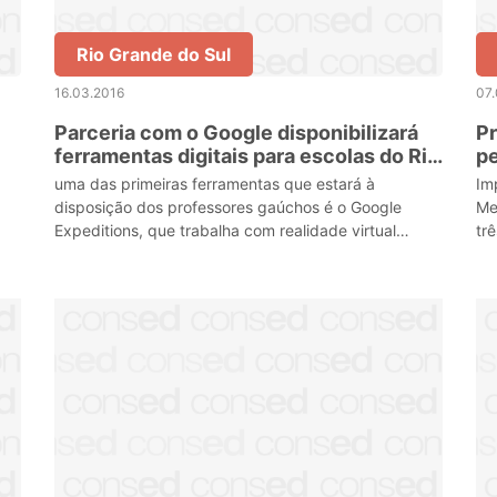
Rio Grande do Sul
16.03.2016
07
Parceria com o Google disponibilizará
Pr
ferramentas digitais para escolas do Rio
pe
Grande do Sul
me
uma das primeiras ferramentas que estará à
Im
g
disposição dos professores gaúchos é o Google
Me
Expeditions, que trabalha com realidade virtual
tr
usando smartphones
en