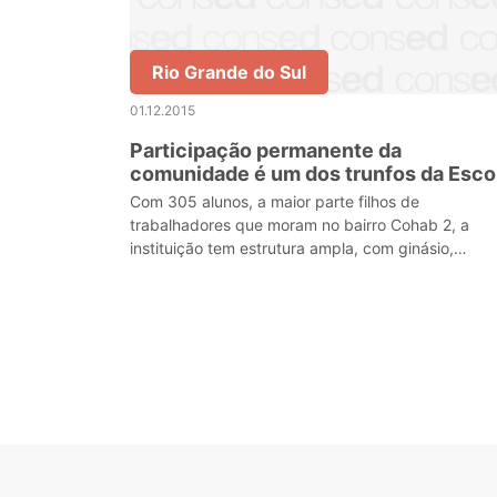
Rio Grande do Sul
01.12.2015
Participação permanente da
comunidade é um dos trunfos da Esco
Anselmo Luigi Piccoli, uma das
Com 305 alunos, a maior parte filhos de
finalistas do PGE
trabalhadores que moram no bairro Cohab 2, a
instituição tem estrutura ampla, com ginásio,
laboratórios de informática e salas de apoio
pedagógico