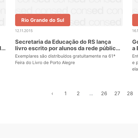
Rio Grande do Sul
12.11.2015
16.
Secretaria da Educação do RS lança
G
la
livro escrito por alunos da rede pública
a 
estadual
Exemplares são distribuídos gratuitamente na 61ª
En
Feira do Livro de Porto Alegre
e 
el
es
‹
1
2
...
26
27
28