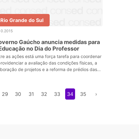
Rio Grande do Sul
10.2015
overno Gaúcho anuncia medidas para
Educação no Dia do Professor
tre as ações está uma força tarefa para coordenar
providenciar a avaliação das condições físicas, a
aboração de projetos e a reforma de prédios das
colas estaduais
29
30
31
32
33
34
35
›