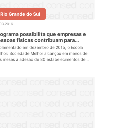
Rio Grande do Sul
.03.2016
ograma possibilita que empresas e
ssoas físicas contribuam para
lhorias nas escolas estaduais
plementado em dezembro de 2015, o Escola
aúchas
lhor: Sociedade Melhor alcançou em menos de
ês meses a adesão de 80 estabelecimentos de
sino