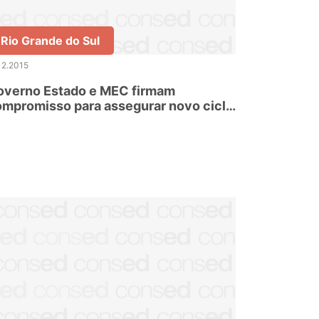
Rio Grande do Sul
12.2015
overno Estado e MEC firmam
mpromisso para assegurar novo ciclo
o Pnaic no Maranhão