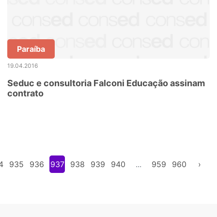
Paraíba
19.04.2016
Seduc e consultoria Falconi Educação assinam
contrato
4
935
936
937
938
939
940
...
959
960
›