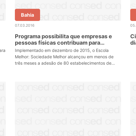
Bahia
07.03.2016
05
Programa possibilita que empresas e
Ci
pessoas físicas contribuam para
dia d
melhorias nas escolas estaduais
E
ara
Implementado em dezembro de 2015, o Escola
gaúchas
Melhor: Sociedade Melhor alcançou em menos de
três meses a adesão de 80 estabelecimentos de
ensino