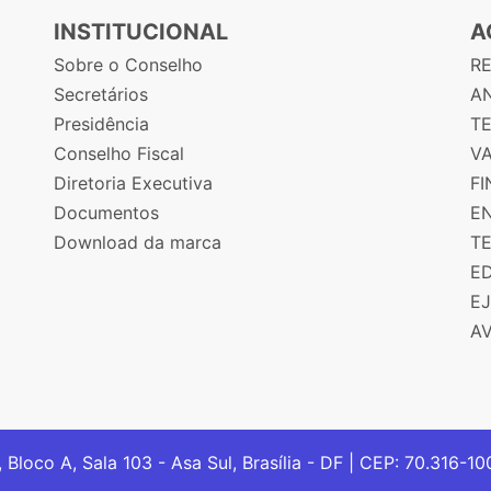
INSTITUCIONAL
A
Sobre o Conselho
R
Secretários
AN
Presidência
T
Conselho Fiscal
V
Diretoria Executiva
F
Documentos
E
Download da marca
T
E
E
A
, Bloco A, Sala 103 - Asa Sul, Brasília - DF | CEP: 70.316-1