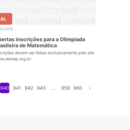
AL
02.2016
ertas inscrições para a Olimpíada
asileira de Matemática
scrições devem ser feitas exclusivamente pelo site
w.obmep.org.br
940
941
942
943
...
959
960
›