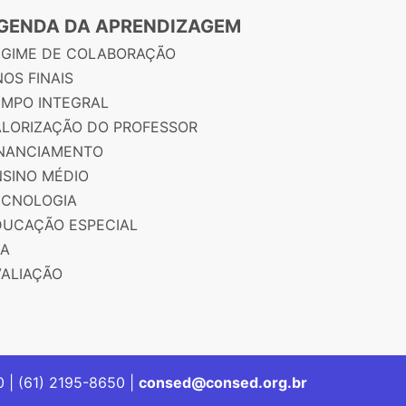
GENDA DA APRENDIZAGEM
EGIME DE COLABORAÇÃO
OS FINAIS
EMPO INTEGRAL
ALORIZAÇÃO DO PROFESSOR
INANCIAMENTO
NSINO MÉDIO
ECNOLOGIA
DUCAÇÃO ESPECIAL
JA
VALIAÇÃO
00 | (61) 2195-8650 |
consed@consed.org.br