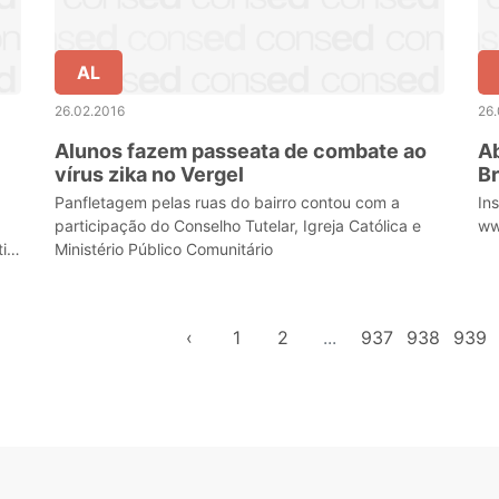
AL
26.02.2016
26.
Alunos fazem passeata de combate ao
Ab
vírus zika no Vergel
Br
Panfletagem pelas ruas do bairro contou com a
In
participação do Conselho Tutelar, Igreja Católica e
ww
ir
Ministério Público Comunitário
‹
1
2
...
937
938
939