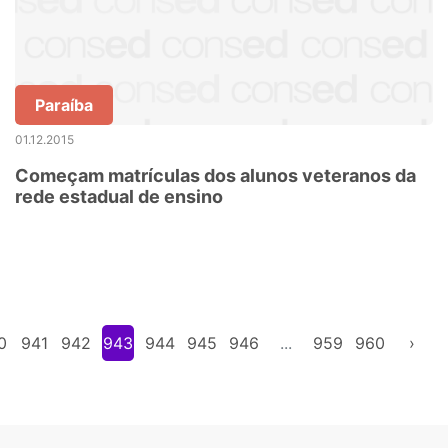
Paraíba
01.12.2015
Começam matrículas dos alunos veteranos da
rede estadual de ensino
0
941
942
943
944
945
946
...
959
960
›