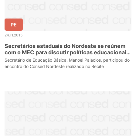
PE
24.11.2015
Secretários estaduais do Nordeste se reúnem
com o MEC para discutir políticas educacionais
para a região
Secretário de Educação Básica, Manoel Palácios, participou do
encontro do Consed Nordeste realizado no Recife