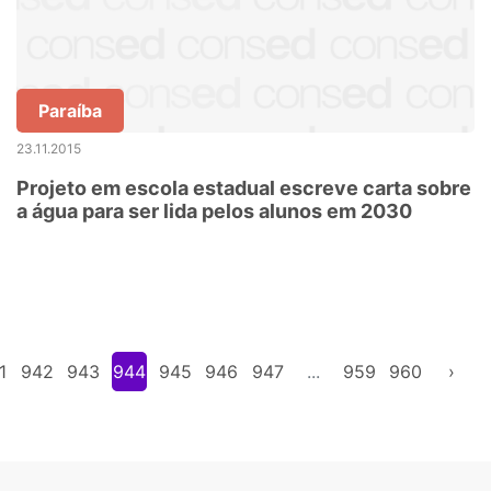
Paraíba
23.11.2015
Projeto em escola estadual escreve carta sobre
a água para ser lida pelos alunos em 2030
1
942
943
944
945
946
947
...
959
960
›