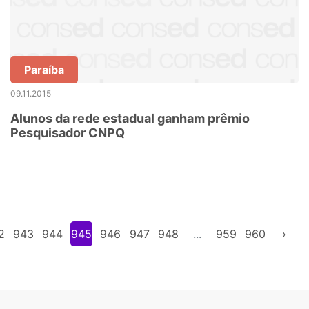
Paraíba
09.11.2015
Alunos da rede estadual ganham prêmio
Pesquisador CNPQ
2
943
944
945
946
947
948
...
959
960
›