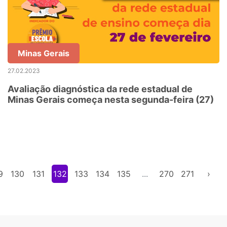
Minas Gerais
27.02.2023
Avaliação diagnóstica da rede estadual de
Minas Gerais começa nesta segunda-feira (27)
9
130
131
132
133
134
135
...
270
271
›