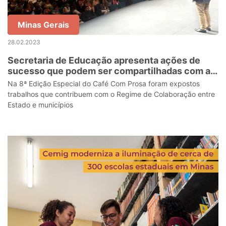
Minas Gerais
28.02.2023
Secretaria de Educação apresenta ações de
sucesso que podem ser compartilhadas com as
redes municipais
Na 8ª Edição Especial do Café Com Prosa foram expostos
trabalhos que contribuem com o Regime de Colaboração entre
Estado e municípios