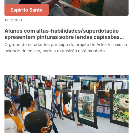
Espirito Santo
14.12.2021
Alunos com altas-habilidades/superdotação
apresentam pinturas sobre lendas capixabas
em evento internacional
O grupo de estudantes participa do projeto de Artes Visuais na
unidade de ensino, onde a exposição está montada.