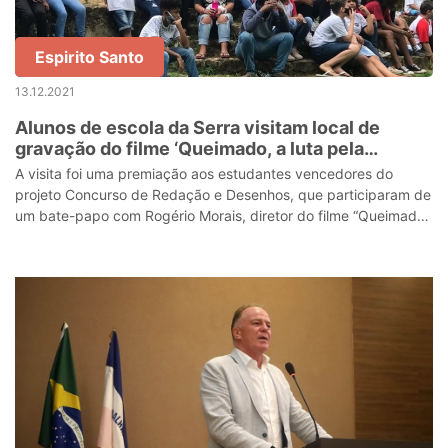
Espirito Santo
13.12.2021
Alunos de escola da Serra visitam local de
gravação do filme ‘Queimado, a luta pela
liberdade’
A visita foi uma premiação aos estudantes vencedores do
projeto Concurso de Redação e Desenhos, que participaram de
um bate-papo com Rogério Morais, diretor do filme “Queimado,
a luta pela liberdade”.