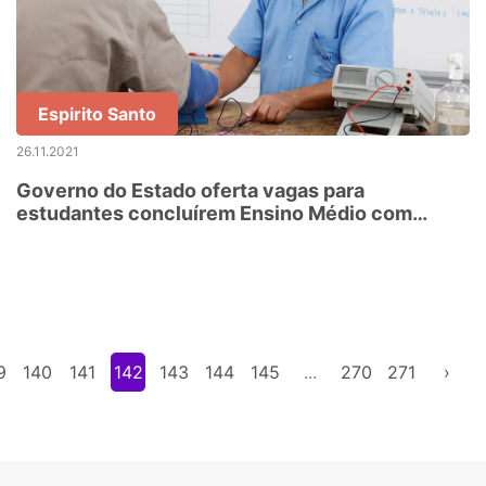
Espirito Santo
26.11.2021
Governo do Estado oferta vagas para
estudantes concluírem Ensino Médio com
formação técnica e profissional
9
140
141
142
143
144
145
...
270
271
›