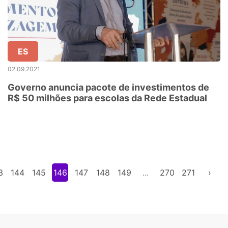
ES
02.09.2021
Governo anuncia pacote de investimentos de
R$ 50 milhões para escolas da Rede Estadual
3
144
145
146
147
148
149
...
270
271
›