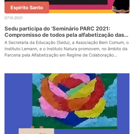
Espirito Santo
07.10.2021
Sedu participa do ‘Seminário PARC 2021:
Compromisso de todos pela alfabetização das
crianças’
A Secretaria da Educação (Sedu), a Associação Bem Comum, o
Instituto Lemann, e o Instituto Natura promovem, no âmbito da
Parceria pela Alfabetização em Regime de Colaboração
(PARC), o “Seminário PARC