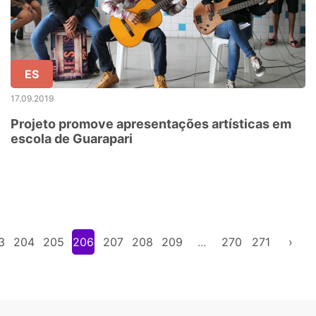
ES
17.09.2019
Projeto promove apresentações artísticas em
escola de Guarapari
3
204
205
206
207
208
209
...
270
271
›