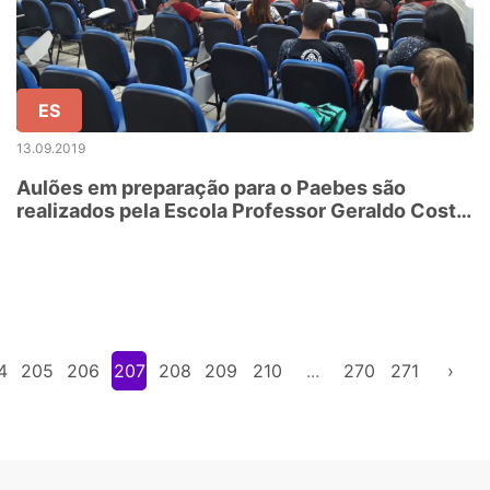
ES
13.09.2019
Aulões em preparação para o Paebes são
realizados pela Escola Professor Geraldo Costa
Alves
4
205
206
207
208
209
210
...
270
271
›