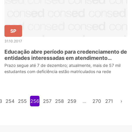
SP
31.10.2017
Educação abre período para credenciamento de
entidades interessadas em atendimento
educacional especializado
Prazo segue até 7 de dezembro; atualmente, mais de 57 mil
estudantes com deficiência estão matriculados na rede
3
254
255
256
257
258
259
...
270
271
›