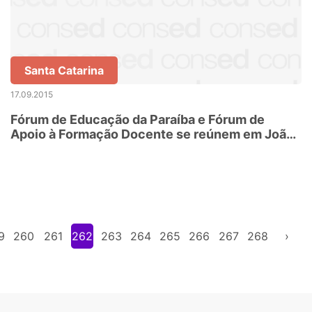
Santa Catarina
17.09.2015
Fórum de Educação da Paraíba e Fórum de
Apoio à Formação Docente se reúnem em João
Pessoa
9
260
261
262
263
264
265
266
267
268
›