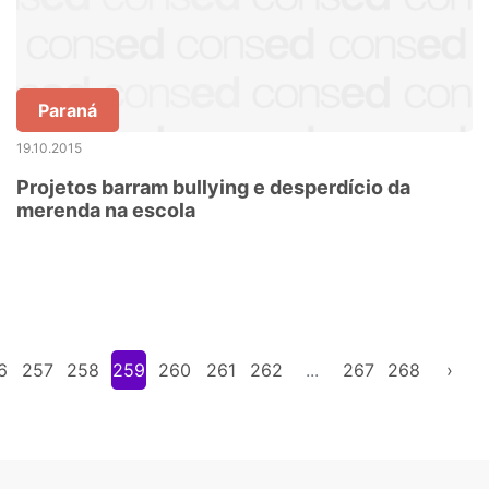
Paraná
19.10.2015
Projetos barram bullying e desperdício da
merenda na escola
6
257
258
259
260
261
262
...
267
268
›