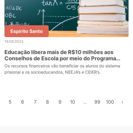
Espirito Santo
19.06.2023
Educação libera mais de R$10 milhões aos
Conselhos de Escola por meio do Programa
Estadual de Gestão Financeira Escolar
Os recursos financeiros vão beneficiar os alunos do sistema
prisional e os socioeducandos, NEEJA’s e CEIER’s.
5
6
7
8
9
10
...
99
100
›