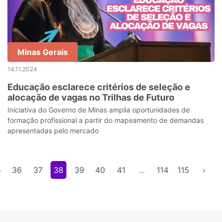
Minas Gerais
14.11.2024
Educação esclarece critérios de seleção e
alocação de vagas no Trilhas de Futuro
Iniciativa do Governo de Minas amplia oportunidades de
formação profissional a partir do mapeamento de demandas
apresentadas pelo mercado
5
36
37
38
39
40
41
...
114
115
›