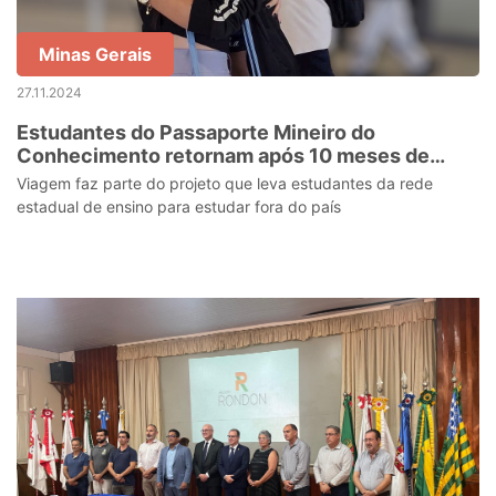
Minas Gerais
27.11.2024
Estudantes do Passaporte Mineiro do
Conhecimento retornam após 10 meses de
intercâmbio na Itália
Viagem faz parte do projeto que leva estudantes da rede
estadual de ensino para estudar fora do país