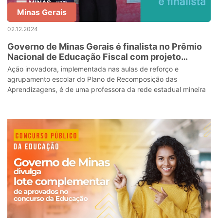
Minas Gerais
02.12.2024
Governo de Minas Gerais é finalista no Prêmio
Nacional de Educação Fiscal com projeto
Biblioteca Interativa da Educação Financeira e
Ação inovadora, implementada nas aulas de reforço e
Inclusiva
agrupamento escolar do Plano de Recomposição das
Aprendizagens, é de uma professora da rede estadual mineira