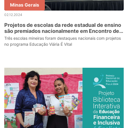
Minas Gerais
02.12.2024
Projetos de escolas da rede estadual de ensino
são premiados nacionalmente em Encontro de
Professores
Três escolas mineiras foram destaques nacionais com projetos
no programa Educação Viária É Vital