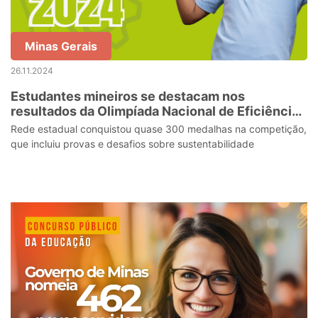
Minas Gerais
26.11.2024
Estudantes mineiros se destacam nos
resultados da Olimpíada Nacional de Eficiência
Energética 2024
Rede estadual conquistou quase 300 medalhas na competição,
que incluiu provas e desafios sobre sustentabilidade