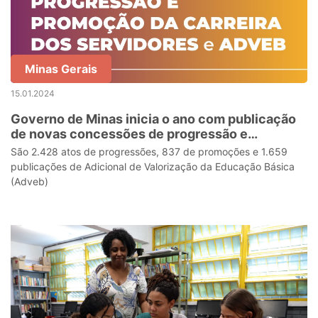
Minas Gerais
15.01.2024
Governo de Minas inicia o ano com publicação
de novas concessões de progressão e
promoção da carreira dos servidores e Adveb
São 2.428 atos de progressões, 837 de promoções e 1.659
publicações de Adicional de Valorização da Educação Básica
(Adveb)