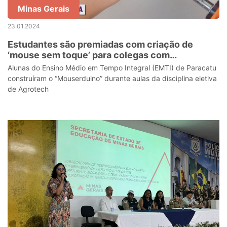
Minas Gerais
23.01.2024
Estudantes são premiadas com criação de
‘mouse sem toque’ para colegas com
mobilidade reduzida
Alunas do Ensino Médio em Tempo Integral (EMTI) de Paracatu
construíram o “Mouserduino” durante aulas da disciplina eletiva
de Agrotech