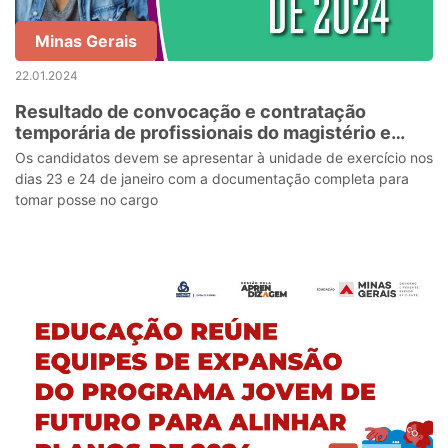
Minas Gerais
22.01.2024
Resultado de convocação e contratação
temporária de profissionais do magistério e
administrativo da rede estadual de ensino é
Os candidatos devem se apresentar à unidade de exercício nos
divulgado
dias 23 e 24 de janeiro com a documentação completa para
tomar posse no cargo