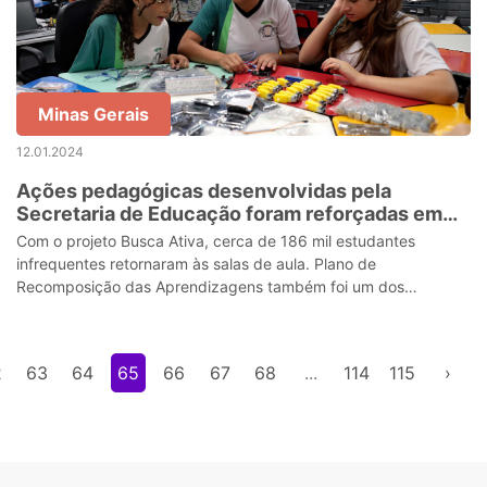
Minas Gerais
12.01.2024
Ações pedagógicas desenvolvidas pela
Secretaria de Educação foram reforçadas em
2023
Com o projeto Busca Ativa, cerca de 186 mil estudantes
infrequentes retornaram às salas de aula. Plano de
Recomposição das Aprendizagens também foi um dos
destaques das ações adotadas
2
63
64
65
66
67
68
...
114
115
›