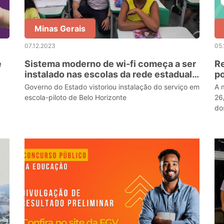
Minas Gerais
07.12.2023
05.
e
Sistema moderno de wi-fi começa a ser
Re
instalado nas escolas da rede estadual
po
de Minas Gerais
Governo do Estado vistoriou instalação do serviço em
A 
escola-piloto de Belo Horizonte
26/1
do
do