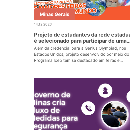
Minas Gerais
14.12.2023
Projeto de estudantes da rede estadu
é selecionado para participar de uma
das maiores feiras científicas do mun
Além da credencial para a Genius Olympiad, nos
Estados Unidos, projeto desenvolvido por meio do
Programa Iceb tem se destacado em feiras e
eventos de divulgação científica no país