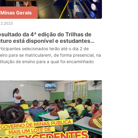
Minas Gerais
12.2023
sultado da 4ª edição do Trilhas de
turo está disponível e estudantes
lecionados já podem se matricular
rticipantes selecionados terão até o dia 2 de
neiro para se matricularem, de forma presencial, na
stituição de ensino para a qual foi encaminhado