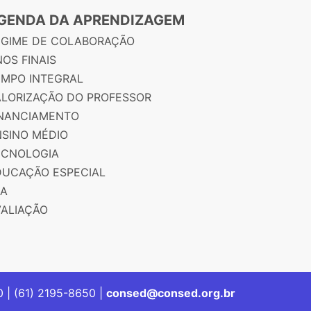
GENDA DA APRENDIZAGEM
EGIME DE COLABORAÇÃO
OS FINAIS
EMPO INTEGRAL
ALORIZAÇÃO DO PROFESSOR
INANCIAMENTO
NSINO MÉDIO
ECNOLOGIA
DUCAÇÃO ESPECIAL
JA
VALIAÇÃO
00 | (61) 2195-8650 |
consed@consed.org.br