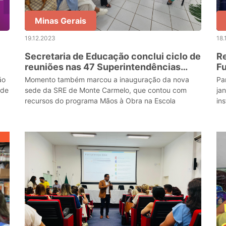
Minas Gerais
19.12.2023
18.
Secretaria de Educação conclui ciclo de
Re
reuniões nas 47 Superintendências
Fu
Regionais de Ensino para alinhamento
se
Momento também marcou a inauguração da nova
Pa
das diretrizes educacionais
 de
sede da SRE de Monte Carmelo, que contou com
ja
recursos do programa Mãos à Obra na Escola
in