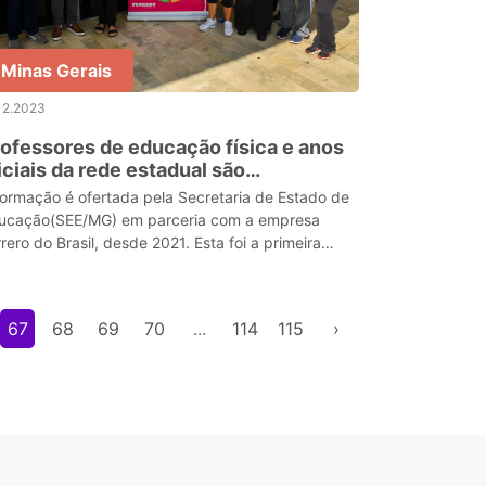
Minas Gerais
12.2023
ofessores de educação física e anos
iciais da rede estadual são
pacitados pelo programa Joy of
 é ofertada pela Secretaria de Estado de
oving
ucação(SEE/MG) em parceria com a empresa
rero do Brasil, desde 2021. Esta foi a primeira
pacitação presencial realizada em 2023
67
68
69
70
...
114
115
›