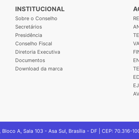
INSTITUCIONAL
A
Sobre o Conselho
R
Secretários
AN
Presidência
T
Conselho Fiscal
V
Diretoria Executiva
F
Documentos
E
Download da marca
T
E
E
A
, Bloco A, Sala 103 - Asa Sul, Brasília - DF | CEP: 70.316-1