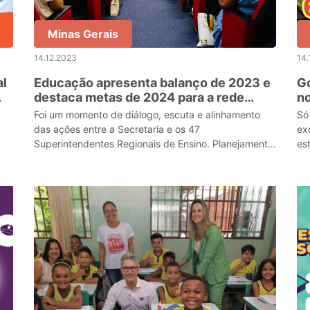
Minas Gerais
14.12.2023
14.
al
Educação apresenta balanço de 2023 e
Go
destaca metas de 2024 para a rede
n
do
estadual
d
Foi um momento de diálogo, escuta e alinhamento
Só
das ações entre a Secretaria e os 47
ex
Superintendentes Regionais de Ensino. Planejamento
es
da rede para o próximo ano letivo foi o destaque do
encontro.