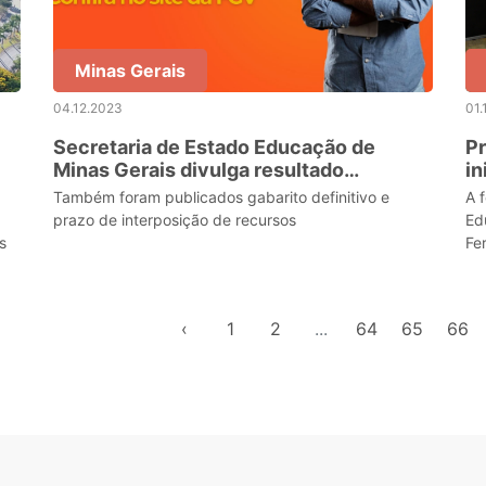
Minas Gerais
04.12.2023
01.
Secretaria de Estado Educação de
Pr
Minas Gerais divulga resultado
in
preliminar do Concurso
ca
Também foram publicados gabarito definitivo e
A formação
M
prazo de interposição de recursos
Ed
s
Fer
ca
‹
1
2
...
64
65
66