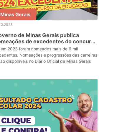
Minas Gerais
12.2023
verno de Minas Gerais publica
omeações de excedentes do concurso
a Educação
 em 2023 foram nomeados mais de 6 mil
cedentes. Nomeações e progressões das carreiras
tão disponíveis no Diário Oficial de Minas Gerais