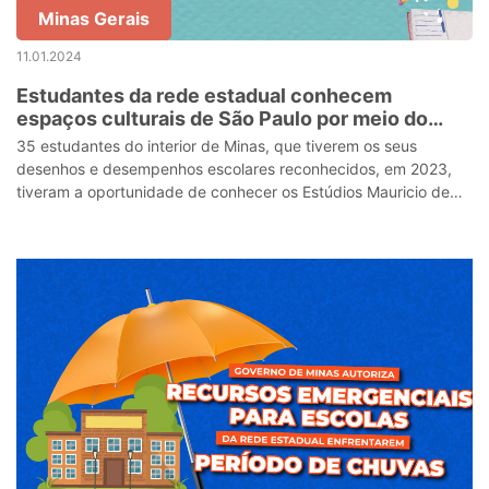
Minas Gerais
11.01.2024
Estudantes da rede estadual conhecem
espaços culturais de São Paulo por meio do
Prêmio ‘Escola Transformação’
35 estudantes do interior de Minas, que tiverem os seus
desenhos e desempenhos escolares reconhecidos, em 2023,
tiveram a oportunidade de conhecer os Estúdios Mauricio de
Sousa