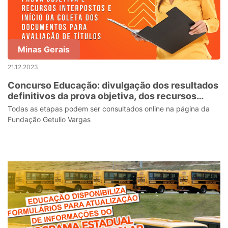
Minas Gerais
21.12.2023
Concurso Educação: divulgação dos resultados
definitivos da prova objetiva, dos recursos
interpostos e início da avaliação de títulos
Todas as etapas podem ser consultados online na página da
Fundação Getulio Vargas