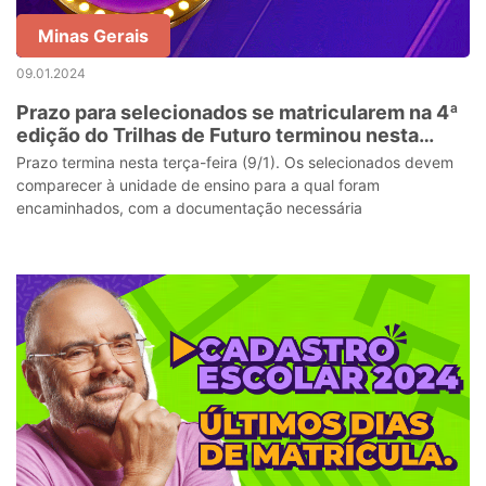
Minas Gerais
09.01.2024
Prazo para selecionados se matricularem na 4ª
edição do Trilhas de Futuro terminou nesta
terça-feira (09)
Prazo termina nesta terça-feira (9/1). Os selecionados devem
comparecer à unidade de ensino para a qual foram
encaminhados, com a documentação necessária