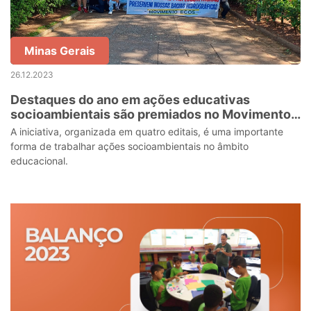
Minas Gerais
26.12.2023
Destaques do ano em ações educativas
socioambientais são premiados no Movimento
Ecos
A iniciativa, organizada em quatro editais, é uma importante
forma de trabalhar ações socioambientais no âmbito
educacional.