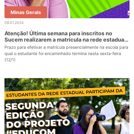
Minas Gerais
08.01.2024
Atenção! Última semana para inscritos no
Sucem realizarem a matrícula na rede estadual
de ensino
Prazo para efetivar a matrícula presencialmente na escola para
qual o estudante foi encaminhado termina nesta sexta-feira
(12/1)