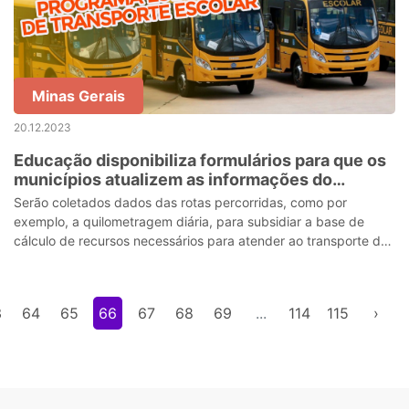
Minas Gerais
20.12.2023
Educação disponibiliza formulários para que os
municípios atualizem as informações do
Programa Estadual de Transporte Escolar
Serão coletados dados das rotas percorridas, como por
exemplo, a quilometragem diária, para subsidiar a base de
cálculo de recursos necessários para atender ao transporte da
zona rural
3
64
65
66
67
68
69
...
114
115
›