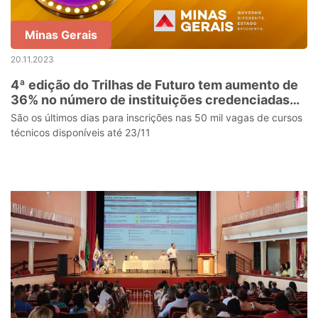
Minas Gerais
20.11.2023
4ª edição do Trilhas de Futuro tem aumento de
36% no número de instituições credenciadas
no estado
São os últimos dias para inscrições nas 50 mil vagas de cursos
técnicos disponíveis até 23/11