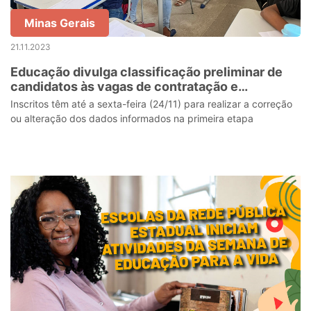
Minas Gerais
21.11.2023
Educação divulga classificação preliminar de
candidatos às vagas de contratação e
convocação temporárias da rede estadual
Inscritos têm até a sexta-feira (24/11) para realizar a correção
ou alteração dos dados informados na primeira etapa