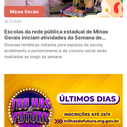
Minas Gerais
20.11.2023
Escolas da rede pública estadual de Minas
Gerais iniciam atividades da Semana de
Educação para a Vida
Diversas temáticas voltadas para espaços de escuta,
acolhimento e pertencimento e de convívio social serão
realizadas ao longo da semana