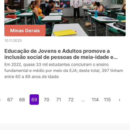
Minas Gerais
10.11.2023
Educação de Jovens e Adultos promove a
inclusão social de pessoas de meia-idade e
idosos em Minas Gerais
Em 2022, quase 33 mil estudantes concluíram o ensino
fundamental e médio por meio da EJA; deste total, 397 tinham
entre 60 a 89 anos de idade
6
67
68
69
70
71
72
...
114
115
›