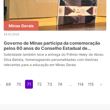
Minas Gerais
24.10.2023
Governo de Minas participa da comemoração
pelos 60 anos do Conselho Estadual de
Educação
Solenidade também teve a entrega do Prêmio Heley de Abreu
Silva Batista, homenageando personalidades com histórias
relevantes para a educação em Minas Gerais
8
69
70
71
72
73
74
...
114
115
›