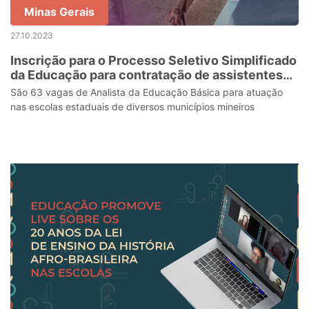
Minas Gerais
27.10.2023
Inscrição para o Processo Seletivo Simplificado
da Educação para contratação de assistentes
sociais e psicólogos encerra em 31/10
São 63 vagas de Analista da Educação Básica para atuação
nas escolas estaduais de diversos municípios mineiros