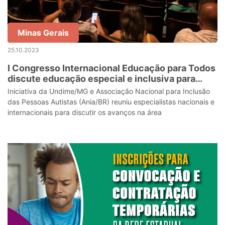
Minas Gerais
25.10.2023
I Congresso Internacional Educação para Todos
discute educação especial e inclusiva para
autistas e pessoas com deficiência
Iniciativa da Undime/MG e Associação Nacional para Inclusão
das Pessoas Autistas (Ania/BR) reuniu especialistas nacionais e
internacionais para discutir os avanços na área