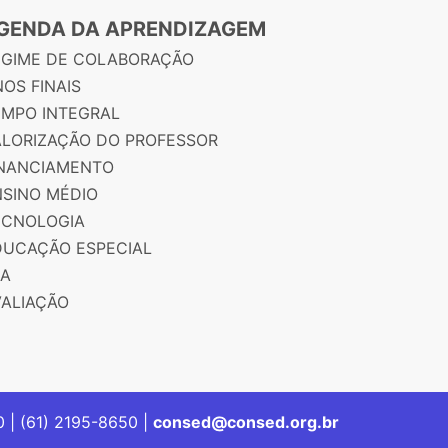
GENDA DA APRENDIZAGEM
EGIME DE COLABORAÇÃO
OS FINAIS
EMPO INTEGRAL
ALORIZAÇÃO DO PROFESSOR
INANCIAMENTO
NSINO MÉDIO
ECNOLOGIA
DUCAÇÃO ESPECIAL
JA
VALIAÇÃO
00 | (61) 2195-8650 |
consed@consed.org.br