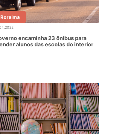
Roraima
.04.2022
overno encaminha 23 ônibus para
ender alunos das escolas do interior