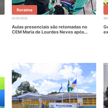
Roraima
02.05.2022
29
Aulas presenciais são retomadas no
Go
CEM Maria de Lourdes Neves após
ex
revitalização
E