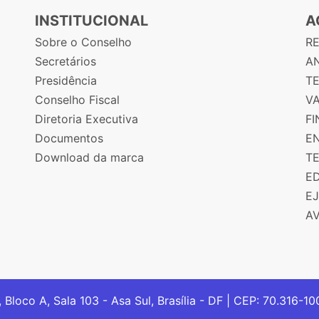
INSTITUCIONAL
A
Sobre o Conselho
R
Secretários
AN
Presidência
T
Conselho Fiscal
V
Diretoria Executiva
F
Documentos
E
Download da marca
T
E
E
A
, Bloco A, Sala 103 - Asa Sul, Brasília - DF | CEP: 70.316-1