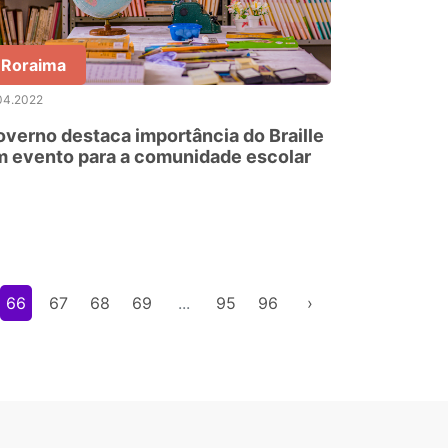
Roraima
04.2022
verno destaca importância do Braille
 evento para a comunidade escolar
66
67
68
69
...
95
96
›