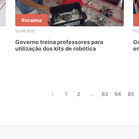
Roraima
12.04.2022
11.
Governo treina professores para
Go
utilização dos kits de robótica
em
‹
1
2
...
63
64
65