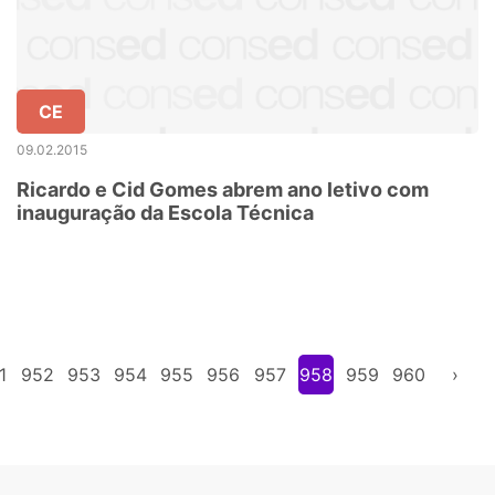
CE
09.02.2015
Ricardo e Cid Gomes abrem ano letivo com
inauguração da Escola Técnica
1
952
953
954
955
956
957
958
959
960
›