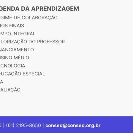
GENDA DA APRENDIZAGEM
EGIME DE COLABORAÇÃO
OS FINAIS
EMPO INTEGRAL
ALORIZAÇÃO DO PROFESSOR
INANCIAMENTO
NSINO MÉDIO
ECNOLOGIA
DUCAÇÃO ESPECIAL
JA
VALIAÇÃO
00 | (61) 2195-8650 |
consed@consed.org.br