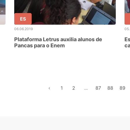
ES
06.06.2019
05
Plataforma Letrus auxilia alunos de
Es
Pancas para o Enem
c
‹
1
2
...
87
88
89