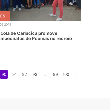
ES
.06.2019
cola de Cariacica promove
ampeonatos de Poemas no recreio
90
91
92
93
...
99
100
›