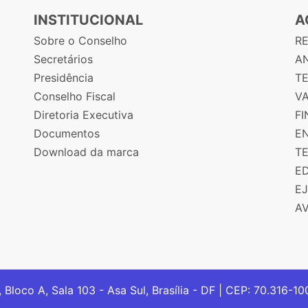
INSTITUCIONAL
A
Sobre o Conselho
R
Secretários
AN
Presidência
T
Conselho Fiscal
V
Diretoria Executiva
F
Documentos
E
Download da marca
T
E
E
A
, Bloco A, Sala 103 - Asa Sul, Brasília - DF | CEP: 70.316-1