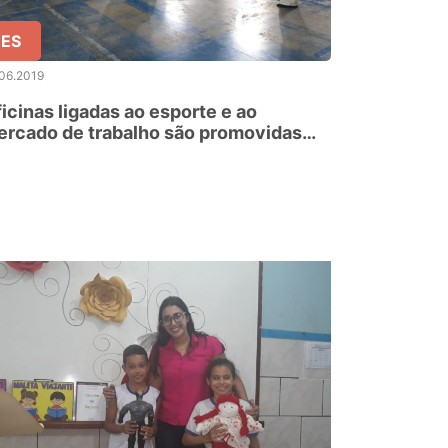
ES
06.2019
icinas ligadas ao esporte e ao
rcado de trabalho são promovidas
ra alunos em escola de Guarapari