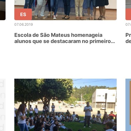
ES
07.06.2019
07.
Escola de São Mateus homenageia
Pr
alunos que se destacaram no primeiro
d
trimestre
de