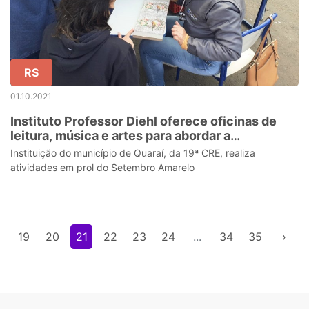
RS
01.10.2021
Instituto Professor Diehl oferece oficinas de
leitura, música e artes para abordar a
valorização da vida com os alunos
Instituição do município de Quaraí, da 19ª CRE, realiza
atividades em prol do Setembro Amarelo
8
19
20
21
22
23
24
...
34
35
›