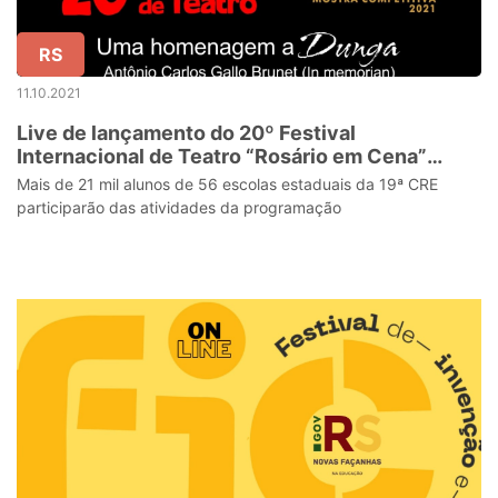
RS
11.10.2021
Live de lançamento do 20º Festival
Internacional de Teatro “Rosário em Cena”
ocorre nesta quarta-feira (13)
Mais de 21 mil alunos de 56 escolas estaduais da 19ª CRE
participarão das atividades da programação