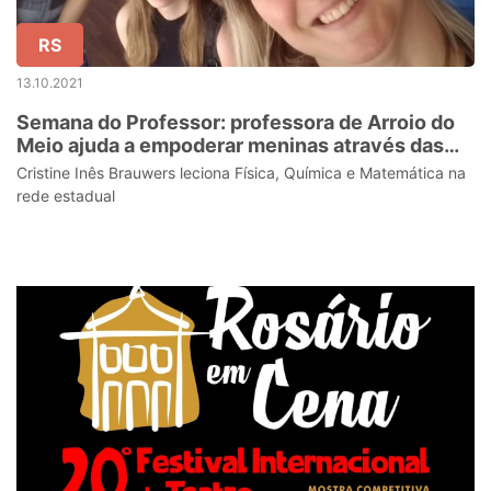
RS
13.10.2021
Semana do Professor: professora de Arroio do
Meio ajuda a empoderar meninas através das
ciências
Cristine Inês Brauwers leciona Física, Química e Matemática na
rede estadual