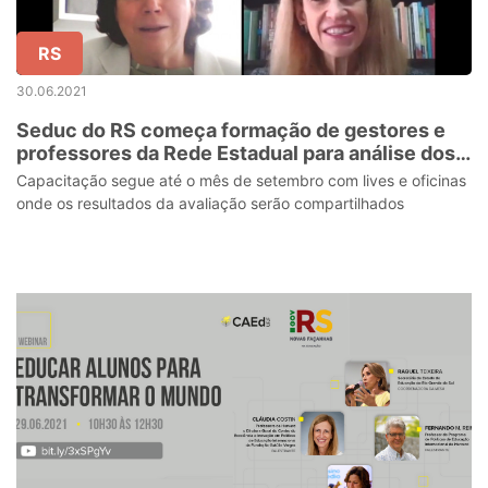
RS
30.06.2021
Seduc do RS começa formação de gestores e
professores da Rede Estadual para análise dos
resultados do “Avaliar é Tri RS”
Capacitação segue até o mês de setembro com lives e oficinas
onde os resultados da avaliação serão compartilhados