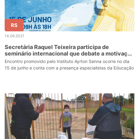
RS
14.06.2021
Secretária Raquel Teixeira participa de
seminário internacional que debate a motivação
dos estudantes na pandemia
Encontro promovido pelo Instituto Ayrton Senna ocorre no dia
15 de junho e conta com a presença especialistas da Educação