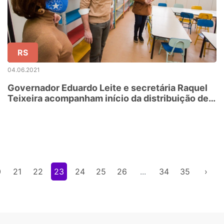
RS
04.06.2021
Governador Eduardo Leite e secretária Raquel
Teixeira acompanham início da distribuição de
95 mil cestas básicas a famílias vulneráveis do
RS
0
21
22
23
24
25
26
...
34
35
›