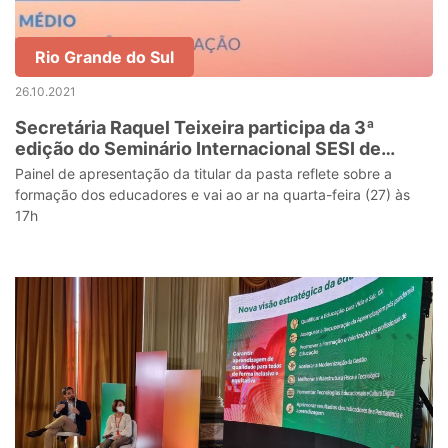
Rio Grande do Sul
26.10.2021
Secretária Raquel Teixeira participa da 3ª
edição do Seminário Internacional SESI de
Educação
Painel de apresentação da titular da pasta reflete sobre a
formação dos educadores e vai ao ar na quarta-feira (27) às
17h